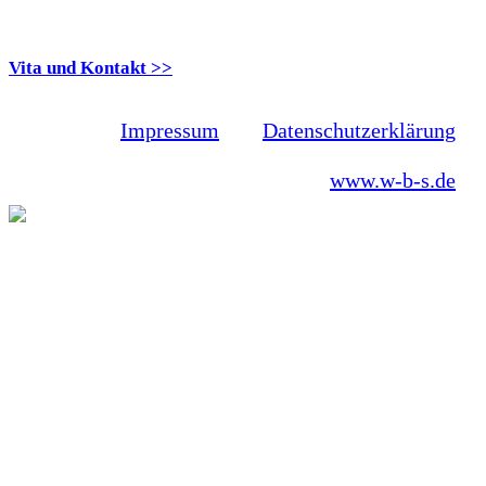
Prof. Dr. S van Minnen
Vita und Kontakt >>
Impressum
Datenschutzerklärung
www.w-b-s.de
Prof. Dr. phil. Susanne van Minnen
promovierte 1997 zum Thema der Spezifischen
Spracherwerbsstörungen und habilitierte 2009 zum
Thema des Spracherwerbs bei Kindern mit
Williams-Beuren-Syndrom. Seit 2013 ist sie im