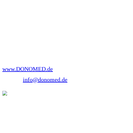
Er ist Ausbilder für Erste Hilfe und spezialisiert auf
Kindernotfälle.
Seit 2014 Lehraufträge an der Brandenburgischen
Technischen Universität Cottbus-Senftenberg
(BTU).
www.DONOMED.de
E-Mail:
info@donomed.de
Luisa Klein
M. Sc. Psychologie, psychologische