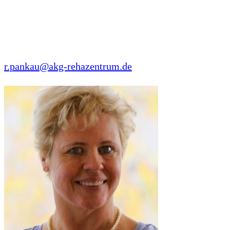
18181 Graal-Müritz
Tel: +49 38206 89000
Fax: +49 38206 89011
r.pankau@akg-rehazentrum.de