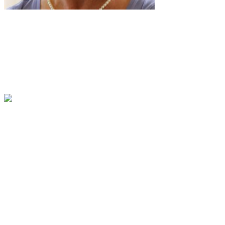
Birgit Fehrmann-Koschier
Trainer B Lizenz Tanzsport – Schwester einer
erwachsenen Frau mit WBS
Martin Ducke
Ab dem Jahr 2012 wechselte er ins
Interimsmanagement und wirkte dabei unter
anderem federführend bei der Neugründung von
Pflegeeinrichtungen mit. Seit dem Jahr 2016 ist er