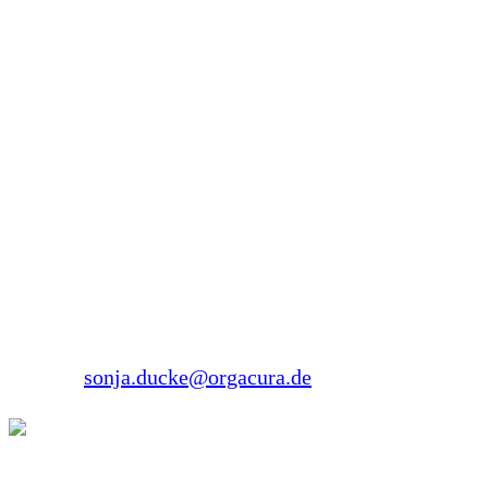
Dozentin im Bereich Pflegeausbildung,
Pflegeweiterbildung und Fortbildung tätig.
Nebenberuflich studiert sie an der DIPLOMA
Hochschule in Bad Sooden-Allendorf im
interdisziplinären Studiengang Medizinalfachberufe.
Sonja Ducke
Forsthausstraße 26
45134 Essen
Tel.: 0201 2697071
E-Mail:
sonja.ducke@orgacura.de