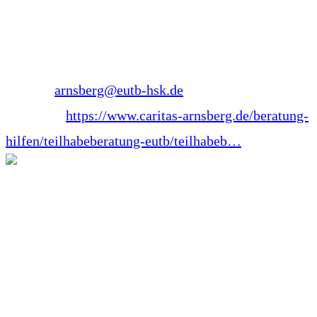
Nordrhein-Westfalen
Telefon: 0173 8781678
E-Mail:
arnsberg@eutb-hsk.de
Webseite:
https://www.caritas-arnsberg.de/beratung-
hilfen/teilhabeberatung-eutb/teilhabeb…
René Steinborn
Dozent für Notfallmedizin
René Steinborn war 30 Jahre lang als
Lehrrettungsassistent und Rettungsdienstleiter tätig.