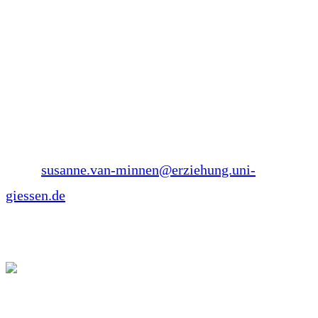
Institut für Förderpädagogik und Inklusive Bildung
der Universität Gießen Professorin für
Erziehungswissenschaft mit dem Schwerpunkt
Beeinträchtigung der Sprache und des Sprechens.
Kontakt:
Tel.: +49 – 06419924170
Mail:
susanne.van-minnen@erziehung.uni-
giessen.de
Angelika Henke