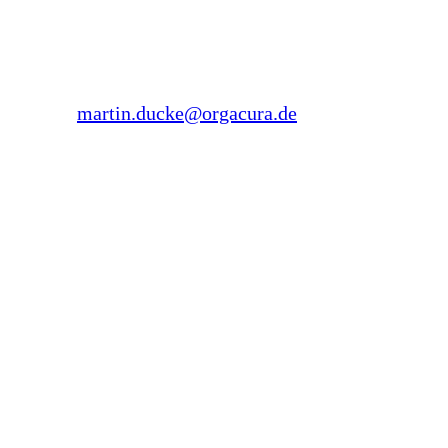
Forsthausstraße 26
45134 Essen
Tel.: 0178 1973 545
E-Mail:
martin.ducke@orgacura.de
Sonja Ducke
Im Jahr 2020 absolvierte sie Weiterbildungen zur
Mediatorin,
Pflegedienstleiterin und Qualtitätsauditorin und
verlagerte anschließend das Tätigkeitsfeld in
die Lehre. Ab Mitte 2021 ist sie als freiberufliche