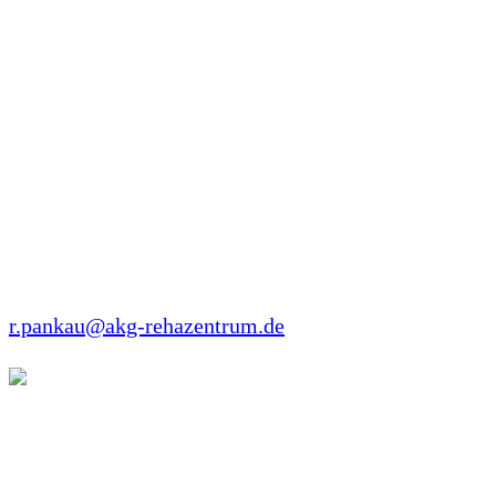
Störtebecker tätig. Seit Oktober 2019 arbeitet er
wieder in der Rehaklinik Tannenhof.
AKG Kinderklinik Tannenhof
Ribnitzer Strasse 59
18181 Graal-Müritz
Tel: +49 38206 89000
Fax: +49 38206 89011
r.pankau@akg-rehazentrum.de
Birgit Fehrmann-Koschier