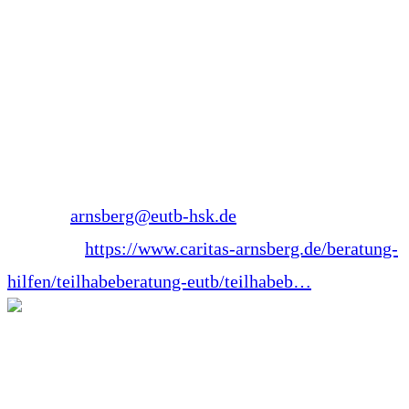
EUTB Hochsauerlandkreis – Arnsberg
Stembergstraße 31
59755 Arnsberg-Neheim
Nordrhein-Westfalen
Telefon: 0173 8781678
E-Mail:
arnsberg@eutb-hsk.de
Webseite:
https://www.caritas-arnsberg.de/beratung-
hilfen/teilhabeberatung-eutb/teilhabeb…
René Steinborn
Dozent für Notfallmedizin