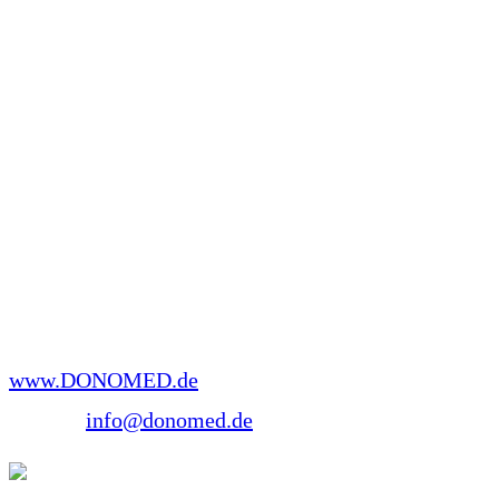
René Steinborn war 30 Jahre lang als
Lehrrettungsassistent und Rettungsdienstleiter tätig.
Er ist Ausbilder für Erste Hilfe und spezialisiert auf
Kindernotfälle.
Seit 2014 Lehraufträge an der Brandenburgischen
Technischen Universität Cottbus-Senftenberg
(BTU).
www.DONOMED.de
E-Mail:
info@donomed.de