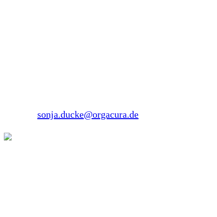
interdisziplinären Studiengang Medizinalfachberufe.
Sonja Ducke
Forsthausstraße 26
45134 Essen
Tel.: 0201 2697071
E-Mail:
sonja.ducke@orgacura.de
Daniel Albers
Sozialpädagoge
Peerberater EUTB Arnsberg