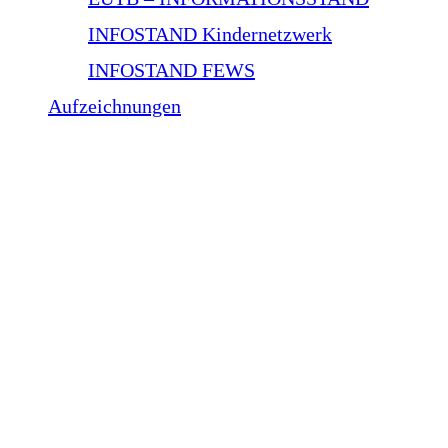
INFOSTAND Kindernetzwerk
INFOSTAND FEWS
Aufzeichnungen
Bewegter Spielkreis
Treffen der Krabbelkinder, für Eltern mit ihren
Kleinkindern mit und ohne WBS im Alter bis 3
Jahre.
Ist Ihr Kind noch zu klein für die Kinderbetreuung?
Bei uns können Sie ihre Jüngsten beschäftigen und
Kontakte zu Eltern mit jüngeren Kindern knüpfen.