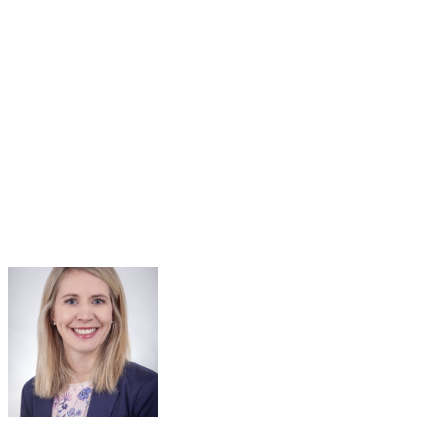
Ernährungsplanung, Umgang mit
Begleiterkrankungen, und sozial-
psychologische Aspekte im Alltag.
Praktische Fallbeispiele, um Betroffene und
Familien zu befähigen, fundierte
Entscheidungen zu treffen.
Im Anschluss: Austausch-Runde