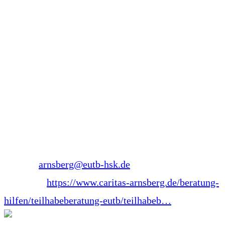
Sozialpädagoge
Peerberater EUTB Arnsberg
EUTB Hochsauerlandkreis – Arnsberg
Stembergstraße 31
59755 Arnsberg-Neheim
Nordrhein-Westfalen
Telefon: 0173 8781678
E-Mail:
arnsberg@eutb-hsk.de
Webseite:
https://www.caritas-arnsberg.de/beratung-
hilfen/teilhabeberatung-eutb/teilhabeb…