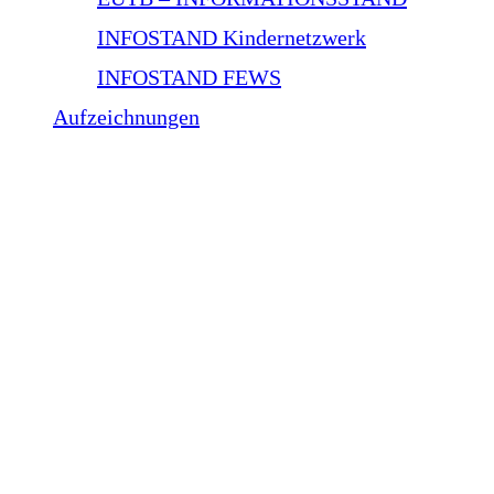
INFOSTAND Kindernetzwerk
INFOSTAND FEWS
Aufzeichnungen
WORKSHOP Zöliakie und
Glutensensivität
Zöliakie und Glutensensitivität beim Williams-
Beuren-Syndrom: Erkennen, Verstehen, Handeln
In diesem Workshop beleuchten wir die besondere
Schnittstelle zwischen Williams-Beuren-Syndrom
(WBS) und glutenbezogenen Erkrankungen. Wir