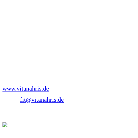
„Gehe mit deinem Körper liebevoll um,
denn es ist der Ort, in dem deine Seele wohnt!“
Dieses Zitat ist die zentrale Grundlage für mich
persönlich und ebenso für meine Arbeit mit allen
Menschen, die ich eine Zeitlang auf ihrem Weg der
Ernährungsberatung begleiten darf.
Verena Brauner, Ernährungsberaterin
www.vitanahris.de
email:
fit@vitanahris.de
Telefon: 02521/9008042