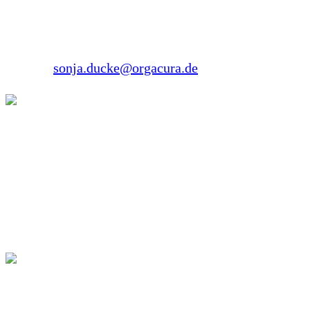
45134 Essen
Tel.: 0201 2697071
E-Mail:
sonja.ducke@orgacura.de
Tanja Zahlten
Ansprechpartnerin im Bundesverband für
Erwachsene WBS Betroffenen, Mutter eines jungen
Erwachsenen mit WBS
Daniel Albers