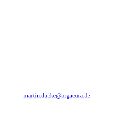
Fachhochschule für Oekonomie und Management
sowie an der Akademie der DRK Schwesternschaft
Bonn. Zusätzlich übernimmt er regelmäßig Aufträge
als Mediator und Systemischer Coach.
Martin Ducke
Forsthausstraße 26
45134 Essen
Tel.: 0178 1973 545
E-Mail:
martin.ducke@orgacura.de
Sonja Ducke