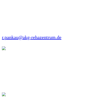
Ribnitzer Strasse 59
18181 Graal-Müritz
Tel: +49 38206 89000
Fax: +49 38206 89011
r.pankau@akg-rehazentrum.de
Birgit Fehrmann-Koschier
Trainer B Lizenz Tanzsport – Schwester einer
erwachsenen Frau mit WBS