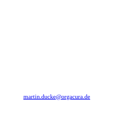
Fachhochschule für Oekonomie und Management
sowie an der Akademie der DRK Schwesternschaft
Bonn. Zusätzlich übernimmt er regelmäßig Aufträge
als Mediator und Systemischer Coach.
Martin Ducke
Forsthausstraße 26
45134 Essen
Tel.: 0178 1973 545
E-Mail:
martin.ducke@orgacura.de
Sonja Ducke