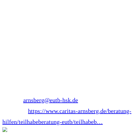
Sozialpädagoge
Peerberater EUTB Arnsberg
EUTB Hochsauerlandkreis – Arnsberg
Stembergstraße 31
59755 Arnsberg-Neheim
Nordrhein-Westfalen
Telefon: 0173 8781678
E-Mail:
arnsberg@eutb-hsk.de
Webseite:
https://www.caritas-arnsberg.de/beratung-
hilfen/teilhabeberatung-eutb/teilhabeb…