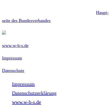
Bei­rat Vor­trags­ver­an­stal­tun­gen an. Aus­führ­li­che In­for­ma­ti­
o­nen über uns und un­se­re Ar­beit fin­den Sie auf der
Haupt­
sei­te des Bun­des­ver­ban­des
.
www.w-b-s.de
Impressum
Datenschutz
Impressum
Datenschutzerklärung
www.w-b-s.de