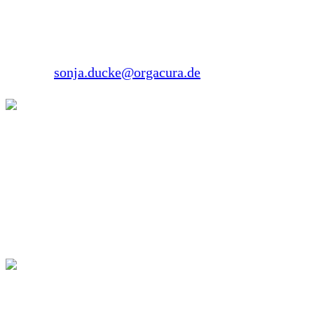
45134 Essen
Tel.: 0201 2697071
E-Mail:
sonja.ducke@orgacura.de
Tanja Zahlten
Ansprechpartnerin im Bundesverband für
Erwachsene WBS Betroffenen, Mutter eines jungen
Erwachsenen mit WBS
Daniel Albers