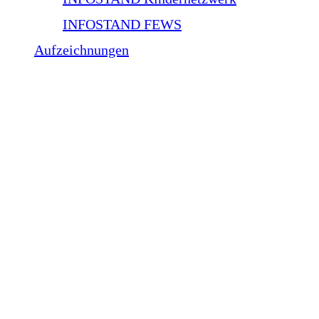
INFOSTAND FEWS
Aufzeichnungen
Edit Your Profile
[rcp_profile_editor]
BUNDESVERBAND WILLIAMS-BEUREN-
SYNDROM E.V.
Der Bun­des­ver­band Williams-Beuren-Syn­drom ist eine El­
tern­selbst­hil­fe­grup­pe.
Wir ar­bei­ten aus­schließ­lich eh­ren­amt­lich. Seit über 30 Jah­
ren bie­ten wir ge­mein­sam mit un­se­rem wis­sen­schaft­li­chen