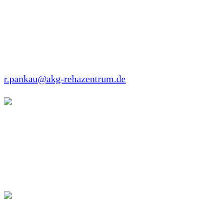
Ribnitzer Strasse 59
18181 Graal-Müritz
Tel: +49 38206 89000
Fax: +49 38206 89011
r.pankau@akg-rehazentrum.de
Birgit Fehrmann-Koschier
Trainer B Lizenz Tanzsport – Schwester einer
erwachsenen Frau mit WBS